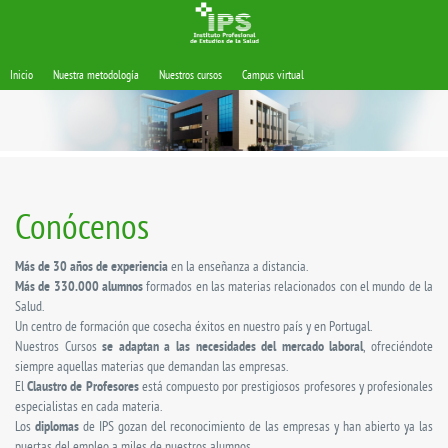
Inicio
Nuestra metodología
Nuestros cursos
Campus virtual
Conócenos
Más de 30 años de experiencia
en la enseñanza a distancia.
Más de 330.000 alumnos
formados en las materias relacionados con el mundo de la
Salud.
Un centro de formación que cosecha éxitos en nuestro país y en Portugal.
Nuestros Cursos
se adaptan a las necesidades del mercado laboral
, ofreciéndote
siempre aquellas materias que demandan las empresas.
El
Claustro de Profesores
está compuesto por prestigiosos profesores y profesionales
especialistas en cada materia.
Los
diplomas
de IPS gozan del reconocimiento de las empresas y han abierto ya las
puertas del empleo a miles de nuestros alumnos.