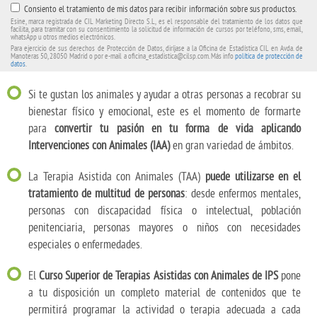
Consiento el tratamiento de mis datos para recibir información sobre sus productos.
Esine, marca registrada de CIL Marketing Directo S.L, es el responsable del tratamiento de los datos que
facilita, para tramitar con su consentimiento la solicitud de información de cursos por teléfono, sms, email,
whatsApp u otros medios electrónicos.
Para ejercicio de sus derechos de Protección de Datos, diríjase a la Oficina de Estadística CIL en Avda. de
Manoteras 50, 28050 Madrid o por e-mail a oficina_estadistica@cilsp.com. Más info
política de protección de
datos
.
Si te gustan los animales y ayudar a otras personas a recobrar su
bienestar físico y emocional, este es el momento de formarte
para
convertir tu pasión en tu forma de vida aplicando
Intervenciones con Animales (IAA)
en gran variedad de ámbitos.
La Terapia Asistida con Animales (TAA)
puede utilizarse en el
tratamiento de multitud de personas
: desde enfermos mentales,
personas con discapacidad física o intelectual, población
penitenciaria, personas mayores o niños con necesidades
especiales o enfermedades.
El
Curso Superior de Terapias Asistidas con Animales de IPS
pone
a tu disposición un completo material de contenidos que te
permitirá programar la actividad o terapia adecuada a cada