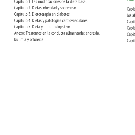
Capítulo 1. Las modificaciones de la dieta basal.
Capítulo 2. Dietas, obesidad y sobrepeso.
Capít
Capítulo 3. Dietoterapia en diabetes.
los a
Capítulo 4. Dietas y patologías cardiovasculares.
Capít
Capítulo 5. Dieta y aparato digestivo.
Capít
Anexo: Trastornos en la conducta alimentaria: anorexia,
Capít
bulimia y ortorexia.
Capít