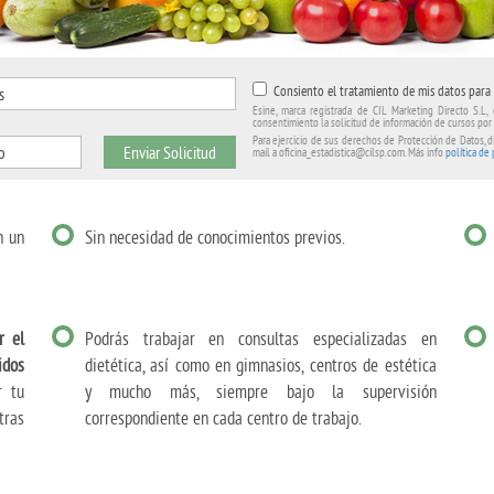
Consiento el tratamiento de mis datos para 
Esine, marca registrada de CIL Marketing Directo S.L, 
consentimiento la solicitud de información de cursos por
Para ejercicio de sus derechos de Protección de Datos, di
Enviar Solicitud
mail a oficina_estadistica@cilsp.com. Más info
política de
n un
Sin necesidad de conocimientos previos.
r el
Podrás trabajar en consultas especializadas en
idos
dietética, así como en gimnasios, centros de estética
r tu
y mucho más, siempre bajo la supervisión
tras
correspondiente en cada centro de trabajo.