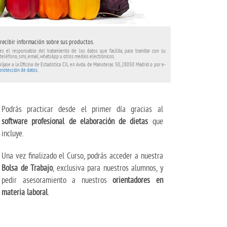
recibir información sobre sus productos.
es el responsable del tratamiento de los datos que facilita, para tramitar con su
 teléfono, sms, email, whatsApp u otros medios electrónicos.
ríjase a la Oficina de Estadística CIL en Avda. de Manoteras 50, 28050 Madrid o por e-
 protección de datos
.
Podrás practicar desde el primer día gracias al
software profesional de elaboración de dietas
que
incluye.
Una vez finalizado el Curso, podrás acceder a nuestra
Bolsa de Trabajo
, exclusiva para nuestros alumnos, y
pedir asesoramiento a nuestros
orientadores en
materia laboral
.