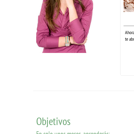
Ahora
te ab
Objetivos
En solo unos meses, aprenderás: