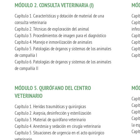
MÓDULO 2. CONSULTA VETERINARIA (I)
MÓD
Capítulo 1. Características y dotación de material de una
Capít
consulta veterinaria
Capít
Capítulo 2. Técnicas de exploración del animal
infec
Capítulo 3. Procedimientos de imagen para el diagnóstico
Capít
Capítulo 4. Manejo e inmovilización de animales
Capít
Capítulo 5. Patologías de órganos y sistemas de los animales
Capít
de compañía I
Capít
Capítulo 6. Patologías de órganos y sistemas de los animales
de compañía II
MÓDULO 5. QUIRÓFANO DEL CENTRO
MÓD
VETERINARIO
Capít
Capít
Capítulo 1. Heridas traumáticas y quirúrgicas
Capít
Capítulo 2. Asepsia, desinfección y esterilización
Capít
Capítulo 3. Material de quirófano veterinario
la es
Capítulo 4. Anestesia y sedación en cirugía veterinaria
Capít
Capítulo 5. Situaciones de urgencia en el acto quirúrgico
veterinario