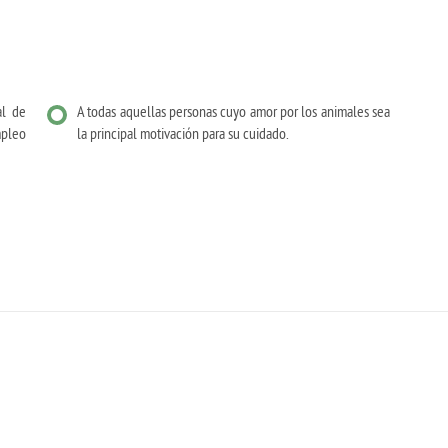
al de
A todas aquellas personas cuyo amor por los animales sea
mpleo
la principal motivación para su cuidado.