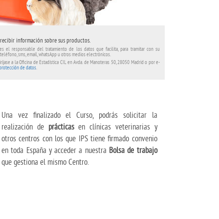
recibir información sobre sus productos.
es el responsable del tratamiento de los datos que facilita, para tramitar con su
 teléfono, sms, email, whatsApp u otros medios electrónicos.
ríjase a la Oficina de Estadística CIL en Avda. de Manoteras 50, 28050 Madrid o por e-
 protección de datos
.
Una vez finalizado el Curso, podrás solicitar la
realización de
prácticas
en clínicas veterinarias y
otros centros con los que IPS tiene firmado convenio
en toda España y acceder a nuestra
Bolsa de trabajo
que gestiona el mismo Centro.